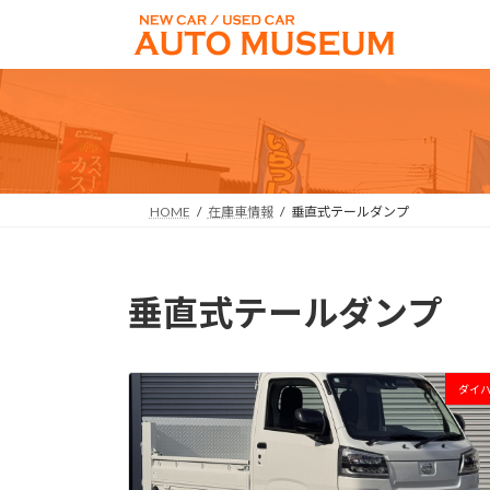
コ
ナ
ン
ビ
テ
ゲ
ン
ー
ツ
シ
へ
ョ
ス
ン
キ
に
HOME
在庫車情報
垂直式テールダンプ
ッ
移
プ
動
垂直式テールダンプ
ダイ