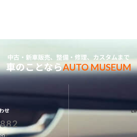
中古・新車販売、整備・修理、カスタムまで
車のことなら
AUTO MUSEUM
わせ
L
3882
:0
0