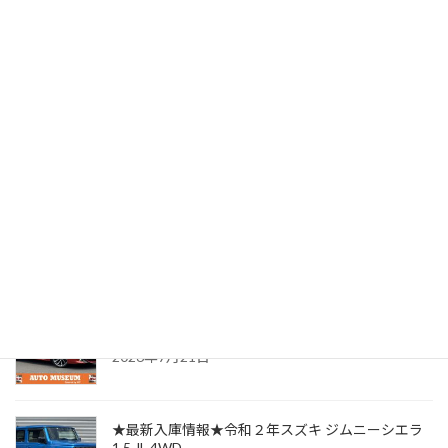
★SOLD OUT★ご成約ありがとうございました★令和6年ト
ヨタ ヴェルファイアHV Zプレミア 4WD
2025年3月9日
最近の投稿
★最新入庫情報★平成３０年トヨタ カローラスポ
ーツ 1.8 ハイブリッド G Z
2026年7月21日
★最新入庫情報★令和２年スズキ ジムニーシエラ
1.5 JL 4WD