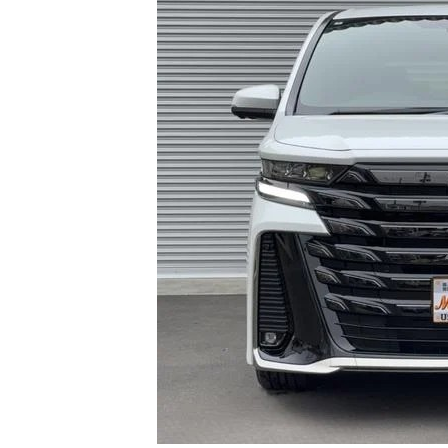
日
時
: