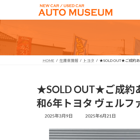
コ
ナ
ン
ビ
テ
ゲ
ン
ー
ツ
シ
へ
ョ
ス
ン
キ
に
HOME
在庫車情報
トヨタ
★SOLD OUT★ご成
ッ
移
プ
動
★SOLD OUT★ご
和6年トヨタ ヴェルファ
最
2025年3月9日
2025年6月21日
終
更
新