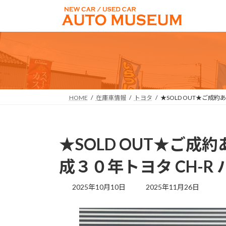
コ
ナ
ン
ビ
テ
ゲ
ン
ー
ツ
シ
へ
ョ
ス
ン
キ
に
HOME
在庫車情報
トヨタ
★SOLD OUT★ご成約
ッ
移
プ
動
★SOLD OUT★ご
成３０年トヨタ CH-R 
最
2025年10月10日
2025年11月26日
終
更
新