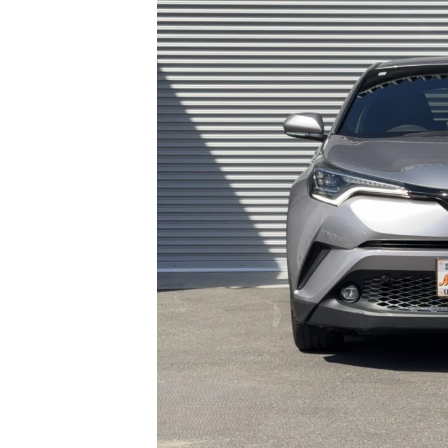
日
時
: