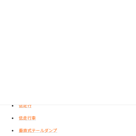
メイクアップ
ヤリスクロス
レーシングブラックパッケージ
レヴォーグ
レガシィB4
レクサス
ワンオーナー
三菱
低走行
低走行車
垂直式テールダンプ